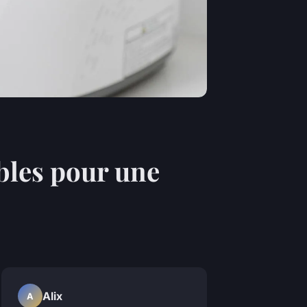
bles pour une
Alix
A