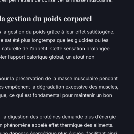
ut en permettant de conserver la masse musculaire.
 la gestion du poids corporel
 la gestion du poids grâce à leur effet satiétogène.
de satiété plus longtemps que les glucides ou les
 naturelle de l’appétit. Cette sensation prolongée
ôler l’apport calorique global, un atout non
s pour la préservation de la masse musculaire pendant
lles empêchent la dégradation excessive des muscles,
ue, ce qui est fondamental pour maintenir un bon
 la digestion des protéines demande plus d’énergie
un phénomène appelé effet thermique des aliments.
une dépense énergétique plus élevée, facilitant ainsi